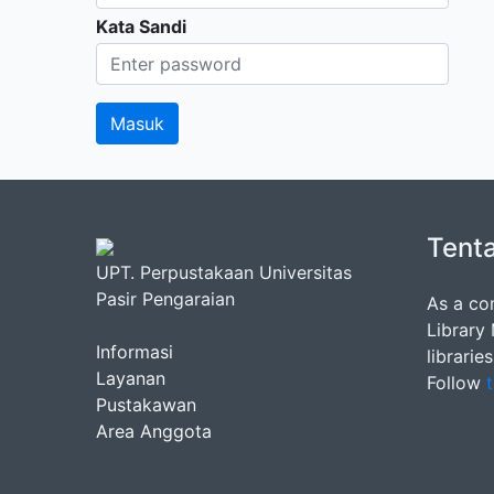
Kata Sandi
Tent
UPT. Perpustakaan Universitas
Pasir Pengaraian
As a co
Library
Informasi
librarie
Layanan
Follow
t
Pustakawan
Area Anggota