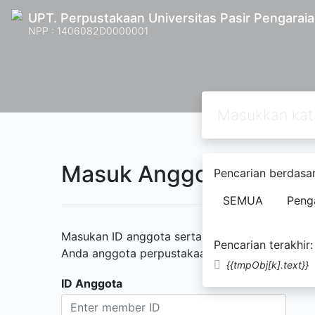
UPT. Perpustakaan Universitas Pasir Pengarai
NPP : 1406082D0000001
Masuk Anggota Perpus
Pencarian berdasar
SEMUA
Peng
Masukan ID anggota serta kata sandi yang diber
Pencarian terakhir:
Anda anggota perpustakaan namun belum memili
{{tmpObj[k].text}}
ID Anggota