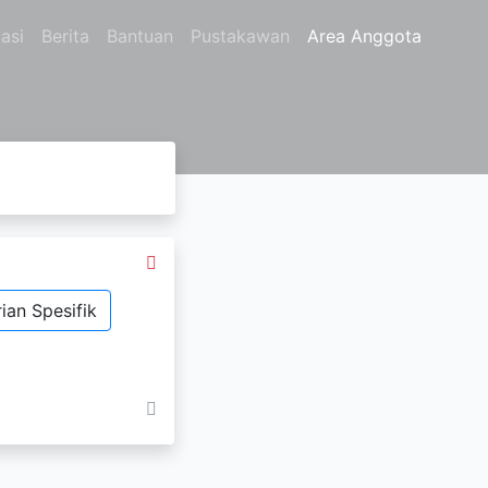
asi
Berita
Bantuan
Pustakawan
Area Anggota
ian Spesifik