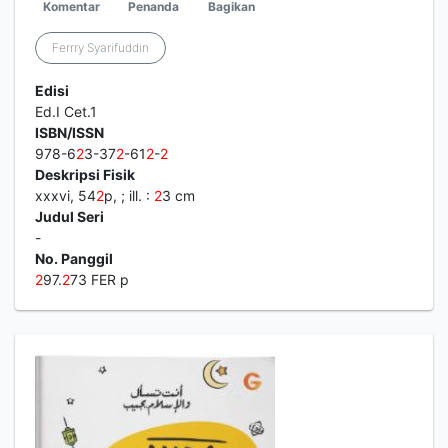
Komentar
Penanda
Bagikan
Ferrry Syarifuddin
Edisi
Ed.I Cet.1
ISBN/ISSN
978-6
2
3-37
2
-61
2
-
2
Deskripsi Fisik
xxxvi, 54
2
p, ; ill. :
2
3 cm
Judul Seri
-
No. Panggil
2
97.
2
73 FER p