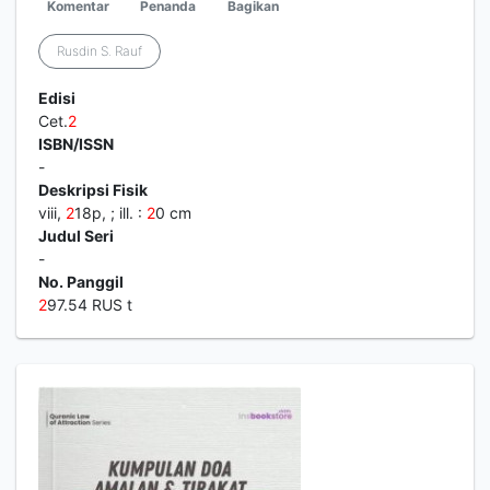
Komentar
Penanda
Bagikan
Rusdin S. Rauf
Edisi
Cet.
2
ISBN/ISSN
-
Deskripsi Fisik
viii,
2
18p, ; ill. :
2
0 cm
Judul Seri
-
No. Panggil
2
97.54 RUS t