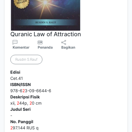
Quranic Law of Attraction
Komentar
Penanda
Bagikan
Rusdin S.Rauf
Edisi
Cet.41
ISBN/ISSN
978-6
2
3-09-6644-6
Deskripsi Fisik
xii,
2
44p,
2
0 cm
Judul Seri
-
No. Panggil
2
97.144 RUS q