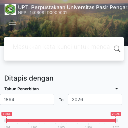
UPT. Perpustakaan Universitas Pasir Pengar
NPP : 1406082D0000001
Ditapis dengan
Tahun Penerbitan
To
1 864
2 026
1 864
1 905
1 945
1 986
2 026