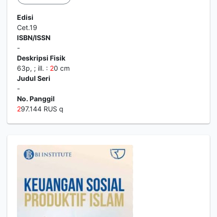
Edisi
Cet.19
ISBN/ISSN
-
Deskripsi Fisik
63p, ; ill. :
2
0 cm
Judul Seri
-
No. Panggil
2
97.144 RUS q