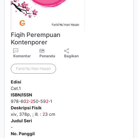
Fiqih Perempuan
Kontenporer
Komentar
Penanda
Bagikan
Farid Nu'man Hasan
Edisi
Cet.1
ISBN/ISSN
978-60
2
-
2
50-59
2
-1
Deskripsi Fisik
xiv, 378p, ; ill. :
2
3 cm
Judul Seri
-
No. Panggil