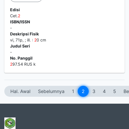
Edisi
Cet.
2
ISBN/ISSN
-
Deskripsi Fisik
vi, 71p, ; ill. :
2
0 cm
Judul Seri
-
No. Panggil
2
97.54 RUS k
Hal. Awal
Sebelumnya
1
2
3
4
5
Be