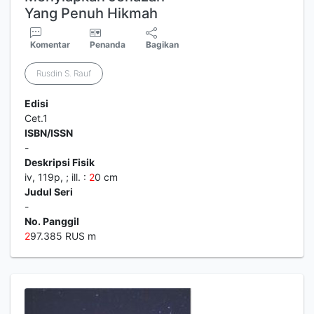
Yang Penuh Hikmah
Komentar
Penanda
Bagikan
Rusdin S. Rauf
Edisi
Cet.1
ISBN/ISSN
-
Deskripsi Fisik
iv, 119p, ; ill. :
2
0 cm
Judul Seri
-
No. Panggil
2
97.385 RUS m