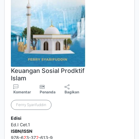
Keuangan Sosial Prodktif
Islam
Komentar
Penanda
Bagikan
Ferrry Syarifuddin
Edisi
Ed.I Cet.1
ISBN/ISSN
978-6
2
3-37
2
-613-9