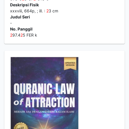
Deskripsi Fisik
xxxviii, 664p, ; ill. :
2
3 cm
Judul Seri
-
No. Panggil
2
97.4
2
5 FER k