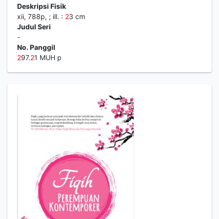
Deskripsi Fisik
xii, 788p, ; ill. :
2
3 cm
Judul Seri
-
No. Panggil
2
97.
2
1 MUH p