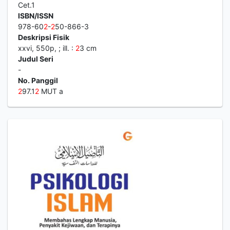
Cet.1
ISBN/ISSN
978-60
2
-
2
50-866-3
Deskripsi Fisik
xxvi, 550p, ; ill. :
2
3 cm
Judul Seri
-
No. Panggil
2
97.1
2
MUT a