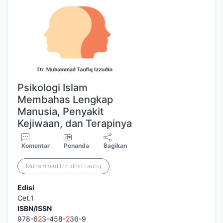
Psikologi Islam
Membahas Lengkap
Manusia, Penyakit
Kejiwaan, dan Terapinya
Komentar
Penanda
Bagikan
Muhammad Izzuddin Taufiq
Edisi
Cet.1
ISBN/ISSN
978-6
2
3-458-
2
36-9