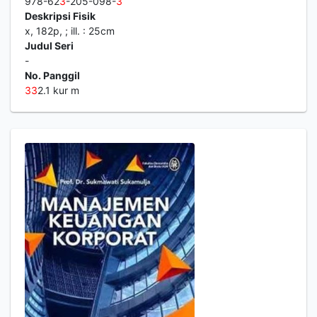
978-62
3
-205-098-
3
Deskripsi Fisik
x, 182p, ; ill. : 25cm
Judul Seri
-
No. Panggil
3
3
2.1 kur m