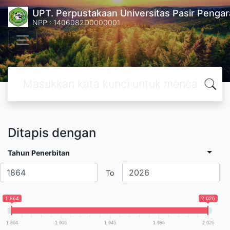
UPT. Perpustakaan Universitas Pasir Pengar
NPP : 1406082D0000001
Ditapis dengan
Tahun Penerbitan
To
1 864
2 026
1 864
1 905
1 945
1 986
2 026