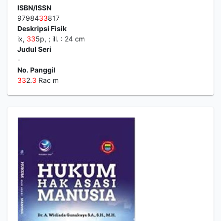
ISBN/ISSN
97984
3
3
817
Deskripsi Fisik
ix,
3
3
5p, ; ill. : 24 cm
Judul Seri
-
No. Panggil
3
3
2.
3
Rac m