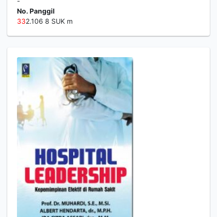
-
No. Panggil
3
3
2.106 8 SUK m