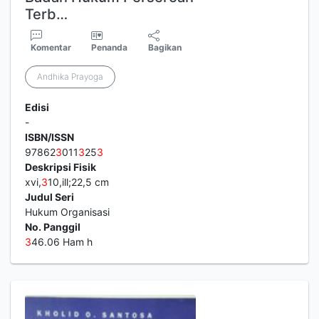
Terb…
Komentar
Penanda
Bagikan
Andhika Prayoga
Edisi
-
ISBN/ISSN
97862
3
011
3
25
3
Deskripsi Fisik
xvi,
3
10,ill;22,5 cm
Judul Seri
Hukum Organisasi
No. Panggil
3
46.06 Ham h