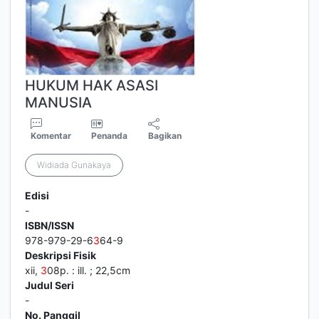
HUKUM HAK ASASI
MANUSIA
Komentar
Penanda
Bagikan
Widiada Gunakaya
Edisi
-
ISBN/ISSN
978-979-29-6
3
64-9
Deskripsi Fisik
xii,
3
08p. : ill. ; 22,5cm
Judul Seri
-
No. Panggil