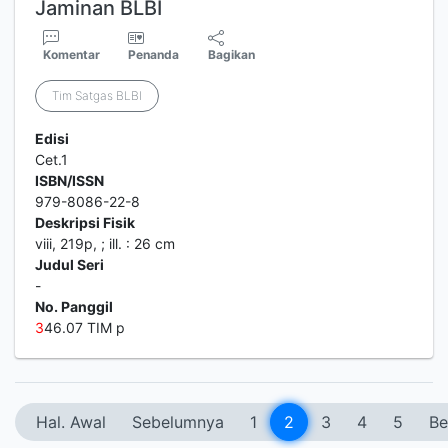
Jaminan BLBI
Komentar
Penanda
Bagikan
Tim Satgas BLBI
Edisi
Cet.1
ISBN/ISSN
979-8086-22-8
Deskripsi Fisik
viii, 219p, ; ill. : 26 cm
Judul Seri
-
No. Panggil
3
46.07 TIM p
Hal. Awal
Sebelumnya
1
2
3
4
5
Be