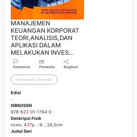
MANAJEMEN
KEUANGAN KORPORAT
TEORI,ANALISIS,DAN
APLIKASI DALAM
MELAKUKAN INVES…
Komentar
Penanda
Bagikan
sukmawati sukamulja
Edisi
-
ISBN/ISSN
978-62
3
-01-1764-0
Deskripsi Fisik
xxxiv, 4
3
7p. : ill. ; 24,5cm
Judul Seri