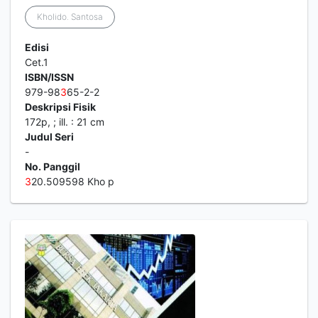
Kholido. Santosa
Edisi
Cet.1
ISBN/ISSN
979-98
3
65-2-2
Deskripsi Fisik
172p, ; ill. : 21 cm
Judul Seri
-
No. Panggil
3
20.509598 Kho p