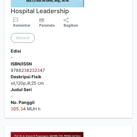
Hospital Leadership
Komentar
Penanda
Bagikan
Muhardi
Edisi
-
ISBN/ISSN
97862
3
62
3
2
3
47
Deskripsi Fisik
xii,120p,ill;25 cm
Judul Seri
-
No. Panggil
3
05.
3
4 MUH h