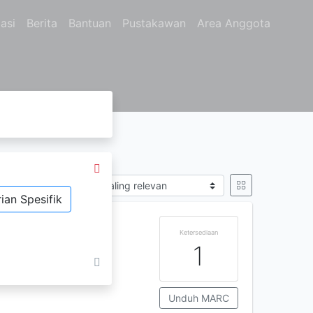
asi
Berita
Bantuan
Pustakawan
Area Anggota
Sort by
ian Spesifik
Ketersediaan
1
Unduh MARC