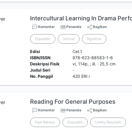
Intercultural Learning In Drama Per
Komentar
Penanda
Bagikan
Eripuddin
Jufrizal
Agustina
Edisi
Cet.1
ISBN/ISSN
978-623-88583-1-6
Deskripsi Fisik
vi, 114p, ; ill. : 25,5 cm
Judul Seri
-
No. Panggil
420 ERI i
Reading For General Purposes
Komentar
Penanda
Bagikan
Pipit Rahayu
Eripuddin
Ummy Rasyidah