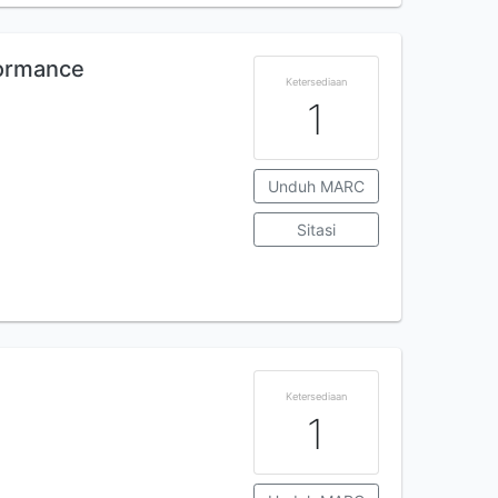
formance
Ketersediaan
1
Unduh MARC
Sitasi
Ketersediaan
1