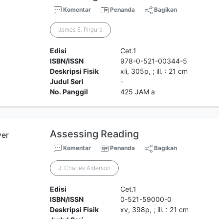
Komentar
Penanda
Bagikan
James E. Pirpura
Edisi
Cet.1
ISBN/ISSN
978-0-521-00344-5
Deskripsi Fisik
xii, 305p, ; ill. : 21 cm
Judul Seri
-
No. Panggil
425 JAM a
Assessing Reading
Komentar
Penanda
Bagikan
J. Charles Alderson
Edisi
Cet.1
ISBN/ISSN
0-521-59000-0
Deskripsi Fisik
xv, 398p, ; ill. : 21 cm