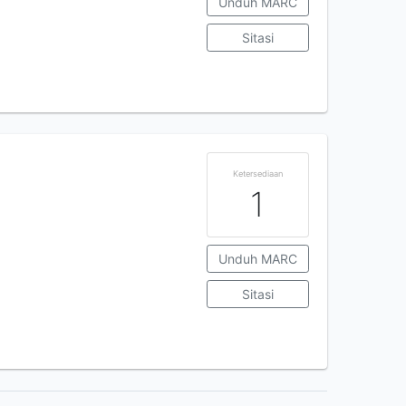
Unduh MARC
Sitasi
Ketersediaan
1
Unduh MARC
Sitasi