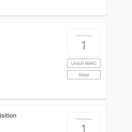
Ketersediaan
1
Unduh MARC
Sitasi
sition
Ketersediaan
1