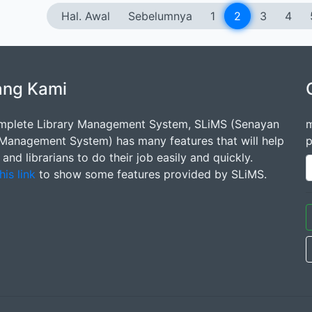
Hal. Awal
Sebelumnya
1
2
3
4
ang Kami
mplete Library Management System, SLiMS (Senayan
m
 Management System) has many features that will help
p
s and librarians to do their job easily and quickly.
his link
to show some features provided by SLiMS.