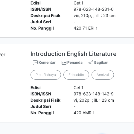
Edisi
Cet.1
ISBN/ISSN
978-623-148-231-0
Deskripsi Fisik
viii, 210p, ; ill. : 23 cm
Judul Seri
-
No. Panggil
420.71 ERI r
Introduction English Literature
Komentar
Penanda
Bagikan
Pipit Rahayu
Eripuddin
Amrizal
Edisi
Cet.1
ISBN/ISSN
978-623-148-142-9
Deskripsi Fisik
vi, 202p, ; ill. : 23 cm
Judul Seri
-
No. Panggil
420 AMR i