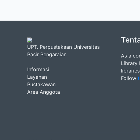
Tent
UPT. Perpustakaan Universitas
Pasir Pengaraian
As a co
Library
Informasi
librarie
Layanan
Follow
t
Pustakawan
Area Anggota