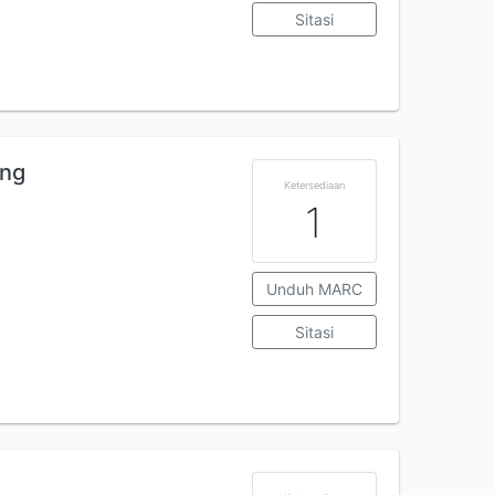
Sitasi
ing
Ketersediaan
1
Unduh MARC
Sitasi