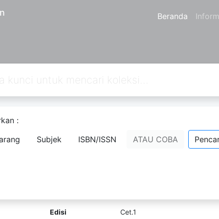
an
Beranda
Inform
kan :
an
180
dari pencarian Anda melalui kata kunci:
callnumber=4
arang
Subjek
ISBN/ISSN
ATAU COBA
Pencar
Language Testing And Assessment
Komentar
Penanda
Bagikan
Glenn Fulcher
Fred Davidson
Edisi
Cet.1