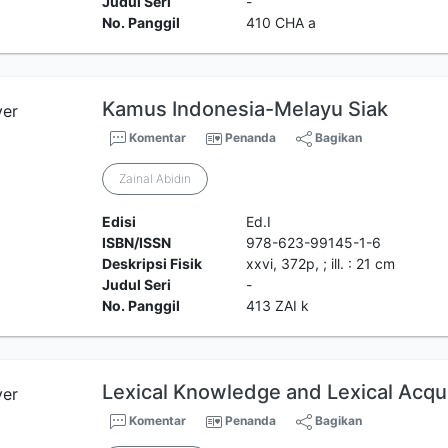
Judul Seri
-
No. Panggil
410 CHA a
Kamus Indonesia-Melayu Siak
Komentar
Penanda
Bagikan
Zainal Abidin
Edisi
Ed.I
ISBN/ISSN
978-623-99145-1-6
Deskripsi Fisik
xxvi, 372p, ; ill. : 21 cm
Judul Seri
-
No. Panggil
413 ZAI k
Lexical Knowledge and Lexical Acqui
Komentar
Penanda
Bagikan