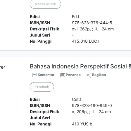
Azwar Abidin
Edisi
Ed.I
ISBN/ISSN
978-623-376-444-5
Deskripsi Fisik
xvi, 262p, ; ill. : 24 cm
Judul Seri
-
No. Panggil
415.018 LUC l
Bahasa Indonesia Perspektif Sosial
Komentar
Penanda
Bagikan
Yustinah
Edisi
Cet.1
ISBN/ISSN
978-623-180-849-0
Deskripsi Fisik
x, 206p, ; ill. : 24 cm
Judul Seri
-
No. Panggil
410 YUS b