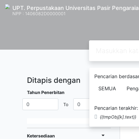
UPT. Perpustakaan Universitas Pasir Pengarai
NPP : 1406082D0000001
Pencarian berdasar
Ditapis dengan
Ditemuk
SEMUA
Peng
Tahun Penerbitan
To
Pencarian terakhir:
{{tmpObj[k].text}}
Ketersediaan