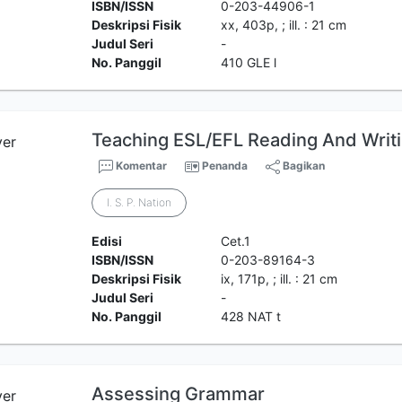
ISBN/ISSN
0-203-44906-1
Deskripsi Fisik
xx, 403p, ; ill. : 21 cm
Judul Seri
-
No. Panggil
410 GLE l
Teaching ESL/EFL Reading And Writ
Komentar
Penanda
Bagikan
I. S. P. Nation
Edisi
Cet.1
ISBN/ISSN
0-203-89164-3
Deskripsi Fisik
ix, 171p, ; ill. : 21 cm
Judul Seri
-
No. Panggil
428 NAT t
Assessing Grammar