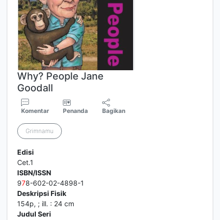
Why? People Jane
Goodall
Komentar
Penanda
Bagikan
Grimnamu
Edisi
Cet.1
ISBN/ISSN
9
7
8-602-02-4898-1
Deskripsi Fisik
154p, ; ill. : 24 cm
Judul Seri