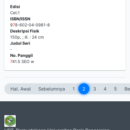
Edisi
Cet.1
ISBN/ISSN
9
7
8-602-04-0981-8
Deskripsi Fisik
150p, ; ill. : 24 cm
Judul Seri
-
No. Panggil
7
41.5 SEO w
Hal. Awal
Sebelumnya
1
2
3
4
5
Be