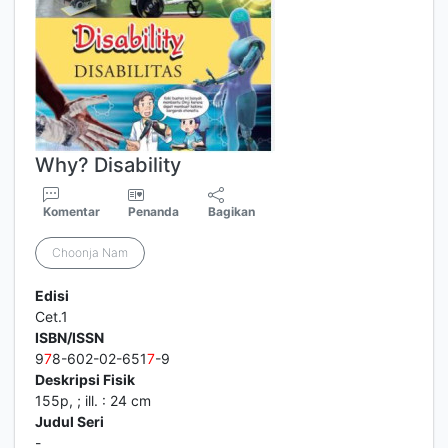
Why? Disability
Komentar
Penanda
Bagikan
Choonja Nam
Edisi
Cet.1
ISBN/ISSN
9
7
8-602-02-651
7
-9
Deskripsi Fisik
155p, ; ill. : 24 cm
Judul Seri
-