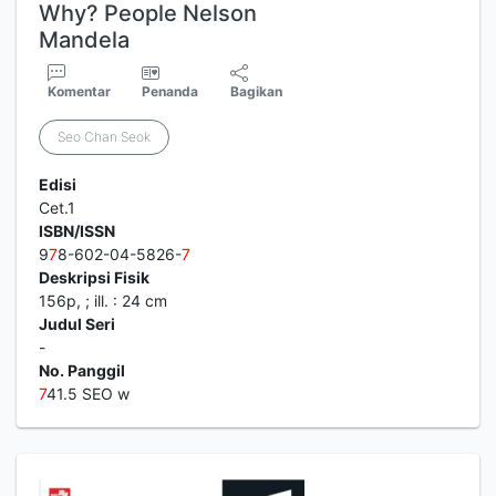
Why? People Nelson
Mandela
Komentar
Penanda
Bagikan
Seo Chan Seok
Edisi
Cet.1
ISBN/ISSN
9
7
8-602-04-5826-
7
Deskripsi Fisik
156p, ; ill. : 24 cm
Judul Seri
-
No. Panggil
7
41.5 SEO w