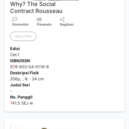
Why? The Social
Contract Rousseau
Komentar
Penanda
Bagikan
Sejun Park
Edisi
Cet.1
ISBN/ISSN
9
7
8-602-04-0118-8
Deskripsi Fisik
206p, ; ill. : 24 cm
Judul Seri
-
No. Panggil
7
41.5 SEJ w