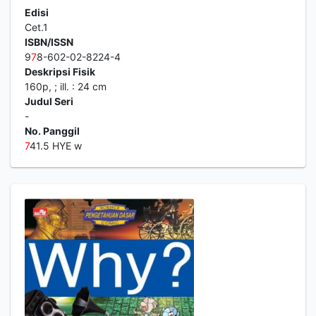
Edisi
Cet.1
ISBN/ISSN
9
7
8-602-02-8224-4
Deskripsi Fisik
160p, ; ill. : 24 cm
Judul Seri
-
No. Panggil
7
41.5 HYE w