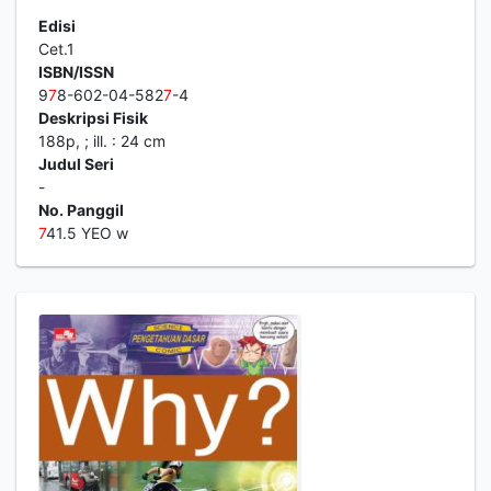
Edisi
Cet.1
ISBN/ISSN
9
7
8-602-04-582
7
-4
Deskripsi Fisik
188p, ; ill. : 24 cm
Judul Seri
-
No. Panggil
7
41.5 YEO w