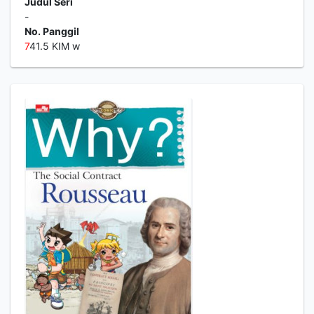
Judul Seri
-
No. Panggil
7
41.5 KIM w