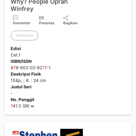
Why? People Oprah
Winfrey
Komentar
Penanda
Bagikan
Grimnamu
Edisi
Cet.1
ISBN/ISSN
9
7
8-602-02-82
7
1-1
Deskripsi Fisik
158p, ; ill. : 24 cm
Judul Seri
-
No. Panggil
7
41.5 GRI w