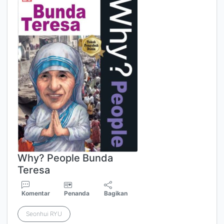
Why? People Bunda
Teresa
Komentar
Penanda
Bagikan
Seonhui RYU