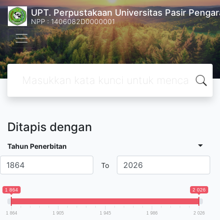
UPT. Perpustakaan Universitas Pasir Pengar
NPP : 1406082D0000001
Ditapis dengan
Tahun Penerbitan
To
1 864
2 026
1 864
1 905
1 945
1 986
2 026