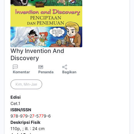
Why Invention And
Discovery
Komentar
Penanda
Bagikan
Kim, Min-Jae
Edisi
Cet.1
ISBN/ISSN
9
7
8-9
7
9-2
7
-5
7
7
9-6
Deskripsi Fisik
110p, ; ill. : 24 cm