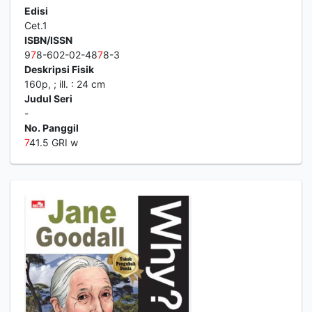
Edisi
Cet.1
ISBN/ISSN
9
7
8-602-02-48
7
8-3
Deskripsi Fisik
160p, ; ill. : 24 cm
Judul Seri
-
No. Panggil
7
41.5 GRI w