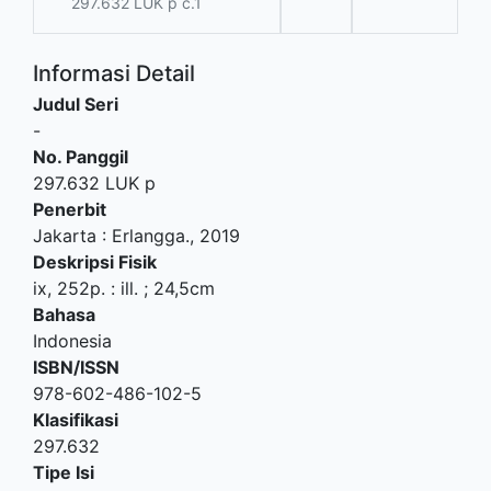
297.632 LUK p c.1
Informasi Detail
Judul Seri
-
No. Panggil
297.632 LUK p
Penerbit
Jakarta
:
Erlangga
.,
2019
Deskripsi Fisik
ix, 252p. : ill. ; 24,5cm
Bahasa
Indonesia
ISBN/ISSN
978-602-486-102-5
Klasifikasi
297.632
Tipe Isi