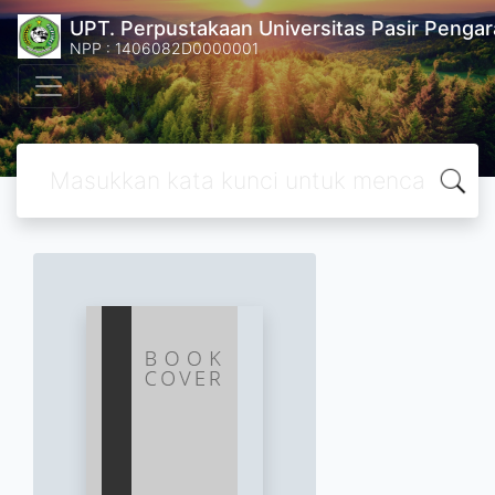
UPT. Perpustakaan Universitas Pasir Pengar
NPP : 1406082D0000001