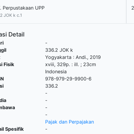
. Perpustakaan UPP
2
2 JOK k c.1
si Detail
ri
-
gil
336.2 JOK k
t
Yogyakarta
:
Andi
.,
2019
i Fisik
xviii, 329p. : ill. ; 23cm
Indonesia
SN
978-979-29-9900-6
si
336.2
-
dia
-
embawa
-
-
Pajak dan Perpajakan
il Spesifik
-