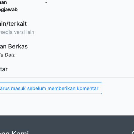
aan
-
ngjawab
ain/terkait
sedia versi lain
an Berkas
da Data
tar
arus masuk sebelum memberikan komentar
ang Kami