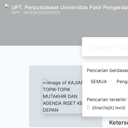
UPT. Perpustakaan Universitas Pasir Pengarai
NPP : 1406082D0000001
Text
Pencarian berdasar
KAJI
SEMUA
Peng
Jogiy
Pencarian terakhir:
Tidak Te
{{tmpObj[k].text}}
Keters