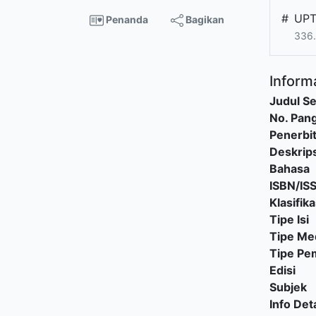
#
UPT
Penanda
Bagikan
336.
Informa
Judul Se
No. Pang
Penerbi
Deskrips
Bahasa
ISBN/IS
Klasifika
Tipe Isi
Tipe Me
Tipe P
Edisi
Subjek
Info Deta