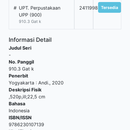
#
UPT. Perpustakaan
2411998
Tersedia
UPP (900)
910.3 Gat k
Informasi Detail
Judul Seri
-
No. Panggil
910.3 Gat k
Penerbit
Yogyakarta
:
Andi
.,
2020
Deskripsi Fisik
,520p,ill;22,5 cm
Bahasa
Indonesia
ISBN/ISSN
9786230107139