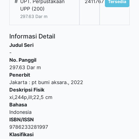
#
UPT. Perpustakaan
2411767
Tersedia
UPP (200)
297.63 Dar m
Informasi Detail
Judul Seri
-
No. Panggil
297.63 Dar m
Penerbit
Jakarta
:
pt bumi aksara
.,
2022
Deskripsi Fisik
xi,244p,ill;22,5 cm
Bahasa
Indonesia
ISBN/ISSN
9786233281997
Klasifikasi