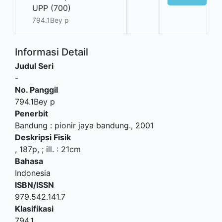
UPP (700)
794.1Bey p
Informasi Detail
Judul Seri
-
No. Panggil
794.1Bey p
Penerbit
Bandung
:
pionir jaya bandung
.,
2001
Deskripsi Fisik
, 187p, ; ill. : 21cm
Bahasa
Indonesia
ISBN/ISSN
979.542.141.7
Klasifikasi
794.1