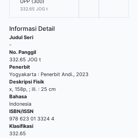
UPP (300)
332.65 JOG t
Informasi Detail
Judul Seri
-
No. Panggil
332.65 JOG t
Penerbit
Yogyakarta
:
Penerbit Andi
.,
2023
Deskripsi Fisik
x, 158p, ; ill. : 25 cm
Bahasa
Indonesia
ISBN/ISSN
978 623 01 3324 4
Klasifikasi
332.65