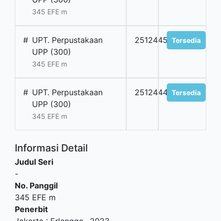
345 EFE m
#
UPT. Perpustakaan
2512445
Tersedia
UPP (300)
345 EFE m
#
UPT. Perpustakaan
2512444
Tersedia
UPP (300)
345 EFE m
Informasi Detail
Judul Seri
-
No. Panggil
345 EFE m
Penerbit
Jakarta
:
Erlangga
.,
2023