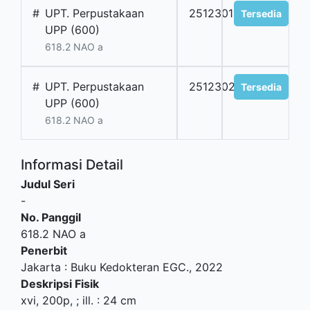
#
UPT. Perpustakaan
2512301
Tersedia
UPP (600)
618.2 NAO a
#
UPT. Perpustakaan
2512302
Tersedia
UPP (600)
618.2 NAO a
Informasi Detail
Judul Seri
-
No. Panggil
618.2 NAO a
Penerbit
Jakarta
:
Buku Kedokteran EGC
.,
2022
Deskripsi Fisik
xvi, 200p, ; ill. : 24 cm