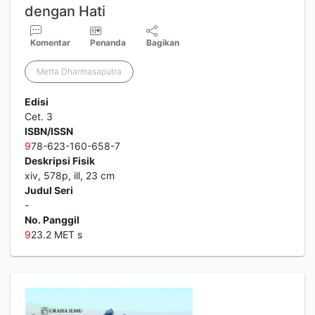
dengan Hati
Komentar
Penanda
Bagikan
Metta Dharmasaputra
Edisi
Cet. 3
ISBN/ISSN
9
78-623-160-658-7
Deskripsi Fisik
xiv, 578p, ill, 23 cm
Judul Seri
-
No. Panggil
9
23.2 MET s