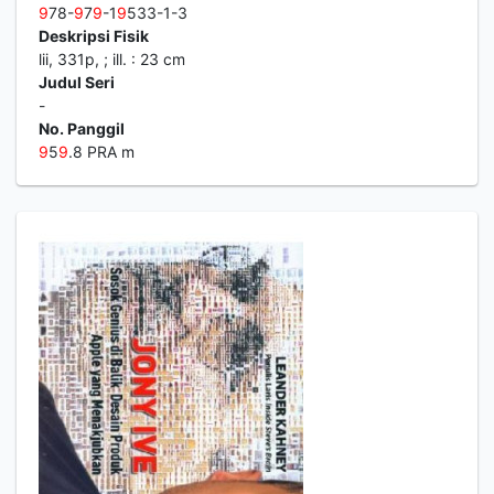
9
78-
9
7
9
-1
9
533-1-3
Deskripsi Fisik
lii, 331p, ; ill. : 23 cm
Judul Seri
-
No. Panggil
9
5
9
.8 PRA m