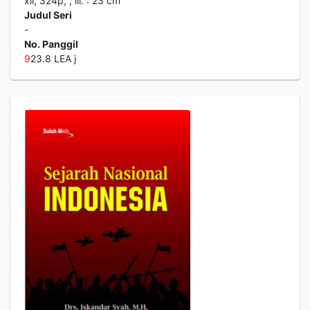
xii, 324p, ; ill. : 23 cm
Judul Seri
-
No. Panggil
9
23.8 LEA j