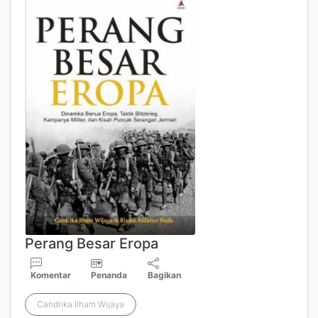
Perang Besar Eropa
Komentar
Penanda
Bagikan
Candrika Ilham Wijaya