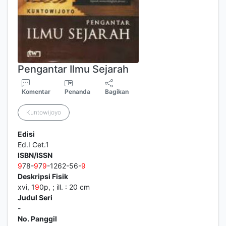
Pengantar Ilmu Sejarah
Komentar
Penanda
Bagikan
Kuntowijoyo
Edisi
Ed.I Cet.1
ISBN/ISSN
9
78-
9
7
9
-1262-56-
9
Deskripsi Fisik
xvi, 1
9
0p, ; ill. : 20 cm
Judul Seri
-
No. Panggil