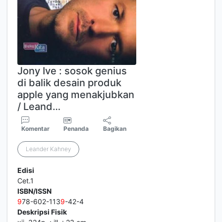
Jony Ive : sosok genius
di balik desain produk
apple yang menakjubkan
/ Leand…
Komentar
Penanda
Bagikan
Leander Kahney
Edisi
Cet.1
ISBN/ISSN
9
78-602-113
9
-42-4
Deskripsi Fisik