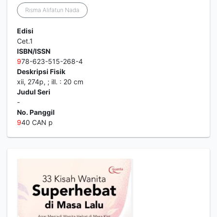
Risma Alifatun Nada
Edisi
Cet.1
ISBN/ISSN
9
78-623-515-268-4
Deskripsi Fisik
xii, 274p, ; ill. : 20 cm
Judul Seri
-
No. Panggil
9
40 CAN p