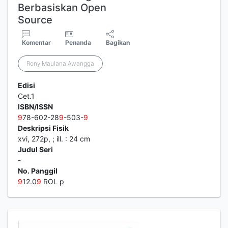
Berbasiskan Open
Source
Komentar
Penanda
Bagikan
Rony Maulana Awangga
Edisi
Cet.1
ISBN/ISSN
9
78-602-28
9
-503-
9
Deskripsi Fisik
xvi, 272p, ; ill. : 24 cm
Judul Seri
-
No. Panggil
9
12.0
9
ROL p