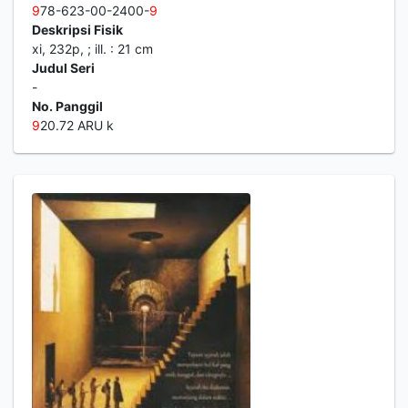
9
78-623-00-2400-
9
Deskripsi Fisik
xi, 232p, ; ill. : 21 cm
Judul Seri
-
No. Panggil
9
20.72 ARU k