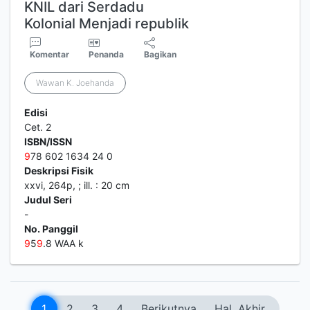
KNIL dari Serdadu
Kolonial Menjadi republik
Komentar
Penanda
Bagikan
Wawan K. Joehanda
Edisi
Cet. 2
ISBN/ISSN
9
78 602 1634 24 0
Deskripsi Fisik
xxvi, 264p, ; ill. : 20 cm
Judul Seri
-
No. Panggil
9
5
9
.8 WAA k
1
2
3
4
Berikutnya
Hal. Akhir