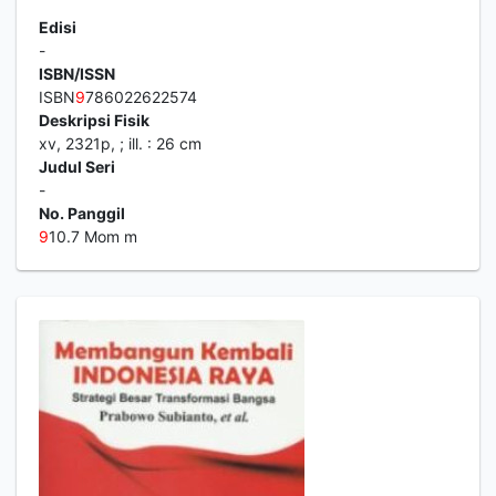
Edisi
-
ISBN/ISSN
ISBN
9
786022622574
Deskripsi Fisik
xv, 2321p, ; ill. : 26 cm
Judul Seri
-
No. Panggil
9
10.7 Mom m