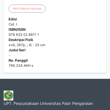
Akhir
Matua
Harahap
Edisi
Cet. I
ISBN/ISSN
978 623 02 8811 1
Deskripsi Fisik
xviii, 297p, ; ill. : 23 cm
Judul Seri
-
No. Panggil
796.334 AKH s
UPT. Perpustakaan Universitas Pasir Pengaraian