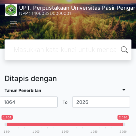
UPT. Perpustakaan Universitas Pasir Pengar
NPP : 1406082D0000001
Ditapis dengan
Tahun Penerbitan
To
1 864
2 026
1 864
1 905
1 945
1 986
2 026