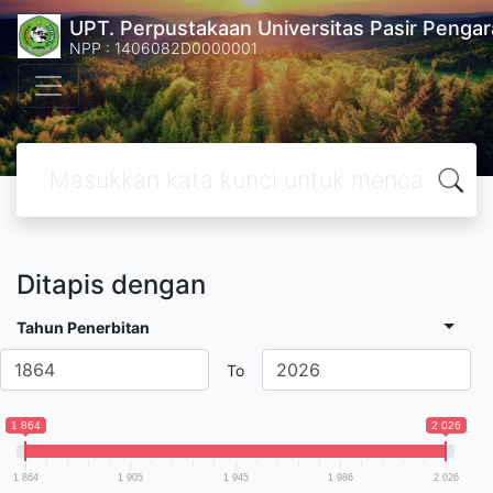
UPT. Perpustakaan Universitas Pasir Pengar
NPP : 1406082D0000001
Ditapis dengan
Tahun Penerbitan
To
1 864
2 026
1 864
1 905
1 945
1 986
2 026