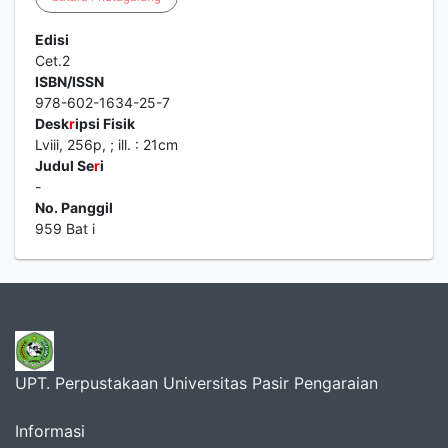
Edisi
Cet.2
ISBN/ISSN
978-602-1634-25-7
Desk
r
ipsi Fisik
Lviii, 256p, ; ill. : 21cm
Judul Se
r
i
-
No. Panggil
959 Bat i
UPT. Perpustakaan Universitas Pasir Pengaraian
Informasi