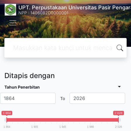
UPT. Perpustakaan Universitas Pasir Pengar
NPP : 1406082D0000001
Ditapis dengan
Tahun Penerbitan
To
1 864
2 026
1 864
1 905
1 945
1 986
2 026