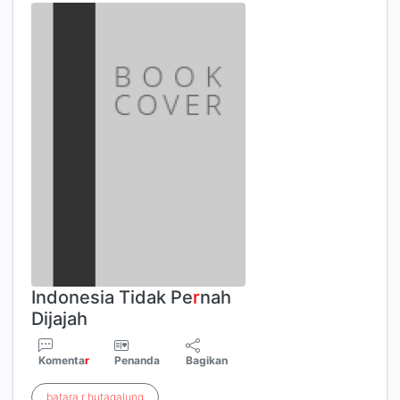
Indonesia Tidak Pe
r
nah
Dijajah
Komenta
r
Penanda
Bagikan
batara
r
hutagalung