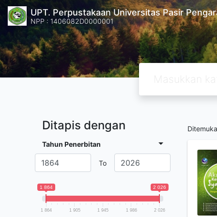
UPT. Perpustakaan Universitas Pasir Pengar
NPP : 1406082D0000001
Ditapis dengan
Ditemuk
Tahun Penerbitan
To
1 864
2 026
1 864
1 905
1 945
1 986
2 026