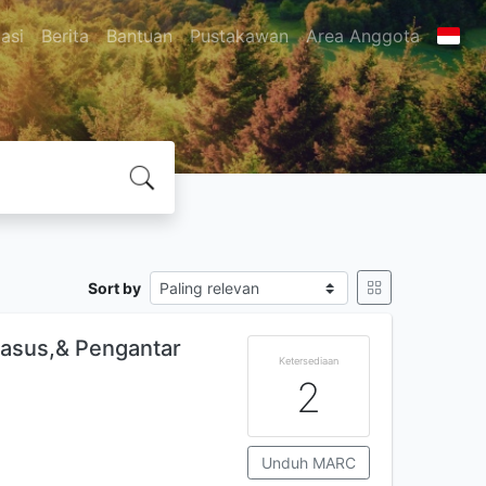
asi
Berita
Bantuan
Pustakawan
Area Anggota
Sort by
Kasus,& Pengantar
Ketersediaan
2
Unduh MARC