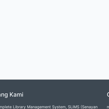
ang Kami
mplete Library Management System, SLiMS (Senayan
m