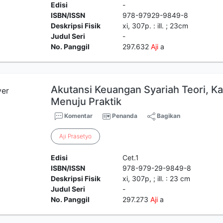
Edisi
-
ISBN/ISSN
978-97929-9849-8
Deskripsi Fisik
xi, 307p. : ill. ; 23cm
Judul Seri
-
No. Panggil
297.632
Aji
a
Akutansi Keuangan Syariah Teori, K
Menuju Praktik
Komentar
Penanda
Bagikan
Aji
Prasetyo
Edisi
Cet.1
ISBN/ISSN
978-979-29-9849-8
Deskripsi Fisik
xi, 307p, ; ill. : 23 cm
Judul Seri
-
No. Panggil
297.273
Aji
a