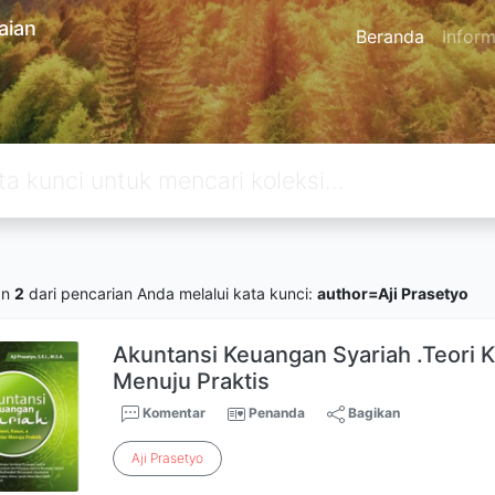
aian
Beranda
Inform
an
2
dari pencarian Anda melalui kata kunci:
author=Aji Prasetyo
Akuntansi Keuangan Syariah .Teori 
Menuju Praktis
Komentar
Penanda
Bagikan
Aji
Prasetyo